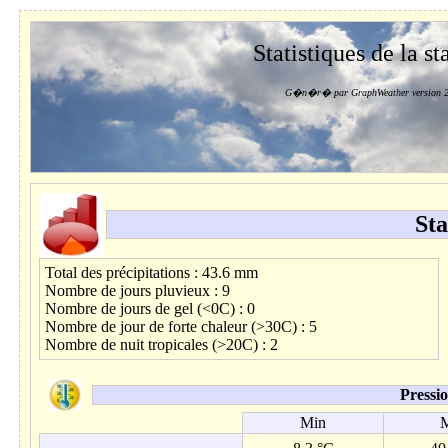
Statistiques de la st
G�n�r� par GraphWeather version 2