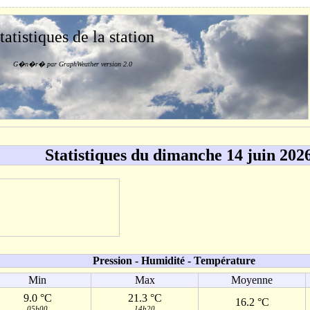
tatistiques de la station
G�n�r� par GraphWeather version 2.0