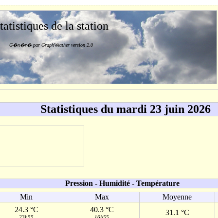
tatistiques de la station
G�n�r� par GraphWeather version 2.0