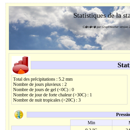
Statistiques de la st
G�n�r� par GraphWeather version 2